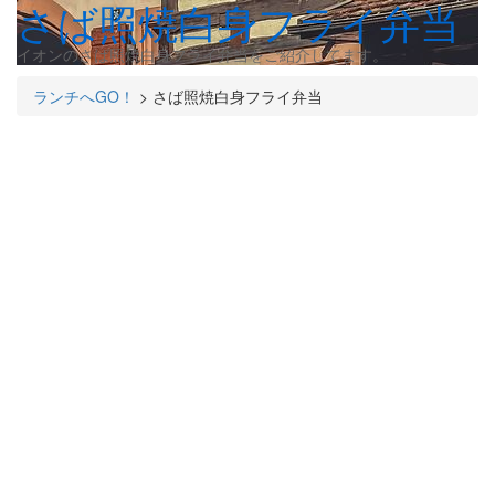
さば照焼白身フライ弁当
イオンのさば照焼白身フライ弁当をご紹介してます。
ランチへGO！
>
さば照焼白身フライ弁当