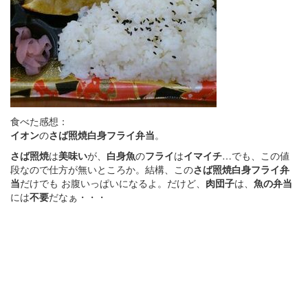
食べた感想：
イオン
の
さば照焼白身フライ弁当
。
さば照焼
は
美味い
が、
白身魚
の
フライ
は
イマイチ
…でも、この値
段なので仕方が無いところか。結構、この
さば照焼白身フライ弁
当
だけでも お腹いっぱいになるよ。だけど、
肉団子
は、
魚の弁当
には
不要
だなぁ・・・