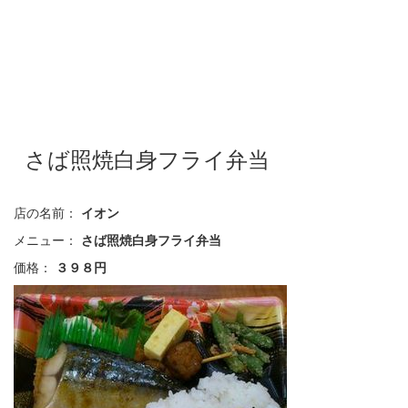
さば照焼白身フライ弁当
店の名前：
イオン
メニュー：
さば照焼白身フライ弁当
価格：
３９８円