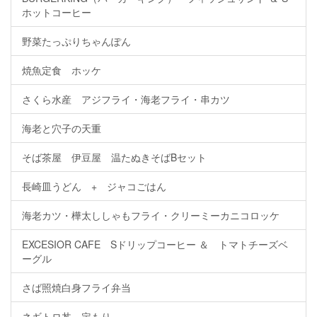
ホットコーヒー
野菜たっぷりちゃんぽん
焼魚定食 ホッケ
さくら水産 アジフライ・海老フライ・串カツ
海老と穴子の天重
そば茶屋 伊豆屋 温たぬきそばBセット
長崎皿うどん + ジャコごはん
海老カツ・樺太ししゃもフライ・クリーミーカニコロッケ
EXCESIOR CAFE Sドリップコーヒー ＆ トマトチーズベ
ーグル
さば照焼白身フライ弁当
ネギトロ丼、定もり