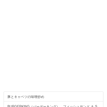
豚とキャベツの味噌炒め
BURGERKING（バーガーキング） フィッシュサンド ＆ S